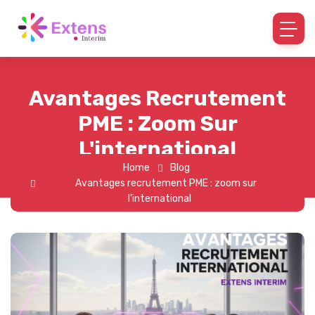
Avantages Recrutement
PME : Zoom Sur
L'international
Home
Blog
Avantages recrutement PME : zoom sur
l’international