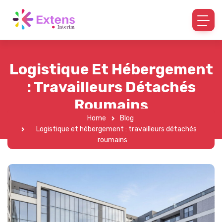
Logistique Et Hébergement
: Travailleurs Détachés
Roumains
Home
Blog
Logistique et hébergement : travailleurs détachés
roumains